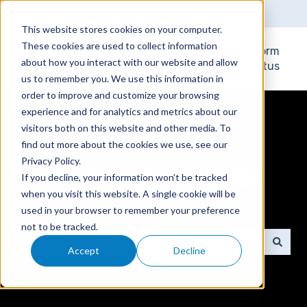
ไทย - ไทย
แสดงเมนูย่อยสำหรับการแปล
This website stores cookies on your computer.
These cookies are used to collect information
Home
FAQs
Downloads
Platform
about how you interact with our website and allow
Status
us to remember you. We use this information in
order to improve and customize your browsing
experience and for analytics and metrics about our
visitors both on this website and other media. To
find out more about the cookies we use, see our
Privacy Policy.
MeasureUp Knowledge
If you decline, your information won’t be tracked
when you visit this website. A single cookie will be
Center
used in your browser to remember your preference
not to be tracked.
Accept
Decline
ไม่มีการเสนอแนะเพราะช่องการค้นหาว่าง